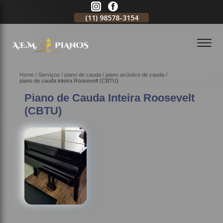
11)
2796-3704
(11)
98578-3154
(11)
98578-3150
Home
Serviços
piano de cauda
piano acústico de cauda
piano de cauda inteira Roosevelt (CBTU)
Piano de Cauda Inteira Roosevelt
(CBTU)