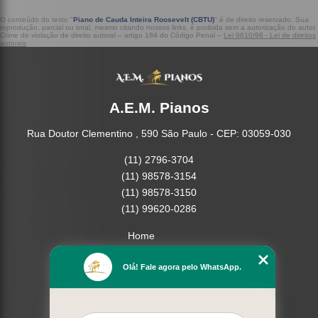
O conteúdo do texto "
Piano de Cauda Inteira Roosevelt (CBTU)
" é de direito reservado. Sua
reprodução, parcial ou total, mesmo citando nossos links, é proibida sem a autorização do autor.
Crime de violação de direito autoral – artigo 184 do Código Penal –
Lei 9610/98 - Lei de direitos
autorais
.
A.E.M. Pianos
Rua Doutor Clementino , 590 São Paulo - CEP: 03059-030
(11) 2796-3704
(11) 98578-3154
(11) 98578-3150
(11) 99620-0286
Home
Empresa
Olá! Fale agora pelo WhatsApp.
Missão
Serviços
Contato
Mapa do site