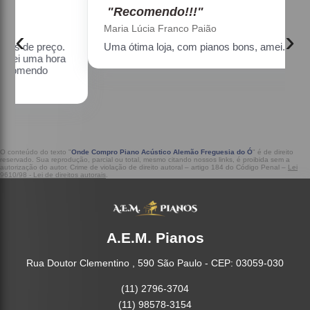
"Recomendo!!!"
Maria Lúcia Franco Paião
‹
›
Uma ótima loja, com pianos bons, amei.
a
O conteúdo do texto "
Onde Compro Piano Acústico Alemão Freguesia do Ó
" é de direito
reservado. Sua reprodução, parcial ou total, mesmo citando nossos links, é proibida sem a
autorização do autor. Crime de violação de direito autoral – artigo 184 do Código Penal –
Lei
9610/98 - Lei de direitos autorais
.
A.E.M. Pianos
Rua Doutor Clementino , 590 São Paulo - CEP: 03059-030
(11) 2796-3704
(11) 98578-3154