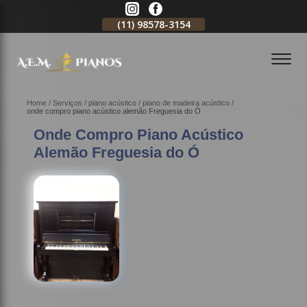
11)
2796-3704
(11)
98578-3154
(11)
98578-3150
Home
Serviços
piano acústico
piano de madeira acústico
onde compro piano acústico alemão Freguesia do Ó
Onde Compro Piano Acústico
Alemão Freguesia do Ó