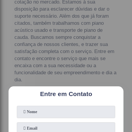
cotação no mercado. Estamos à sua
disposição para esclarecer dúvidas e dar o
suporte necessário. Além dos que já foram
citados, também trabalhamos com piano
acústico usado e transporte de piano de
cauda. Buscamos sempre conquistar a
confiança de nossos clientes, e trazer sua
satisfação completa com o serviço. Entre em
contato e encontre o serviço que mais se
encaixa com a sua necessidade ou a
funcionalidade de seu empreendimento e dia a
dia.
Entre em Contato