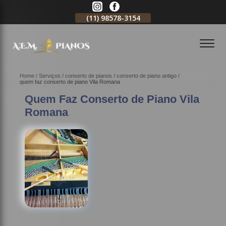
11)
2796-3704
(11)
98578-3154
(11)
98578-3150
Home
Serviços
conserto de pianos
conserto de piano antigo
quem faz conserto de piano Vila Romana
Quem Faz Conserto de Piano Vila
Romana