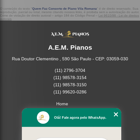
O conteúdo do texto "
Quem Faz Conserto de Piano Vila Romana
" é de direito reservado. Sua
reprodução, parcial ou total, mesmo citando nossos links, é proibida sem a autorização do autor.
Crime de violação de direito autoral – artigo 184 do Código Penal –
Lei 9610/98 - Lei de direitos
autorais
.
A.E.M. Pianos
Rua Doutor Clementino , 590 São Paulo - CEP: 03059-030
(11) 2796-3704
(11) 98578-3154
(11) 98578-3150
(11) 99620-0286
Home
Empresa
Olá! Fale agora pelo WhatsApp.
Missão
Serviços
Contato
Mapa do site