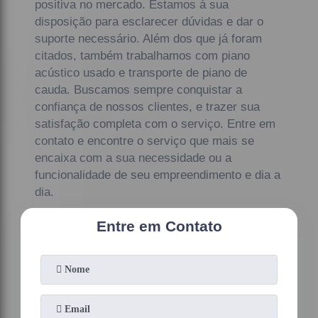
positiva no mercado. Estamos à sua
disposição para esclarecer dúvidas e dar o
suporte necessário. Além dos que já foram
citados, também trabalhamos com piano
acústico usado e transporte de piano de
cauda. Buscamos sempre conquistar a
confiança de nossos clientes, e trazer sua
satisfação completa com o serviço. Entre em
contato e encontre o serviço que mais se
encaixa com a sua necessidade ou a
funcionalidade de seu empreendimento e dia a
dia.
Entre em Contato