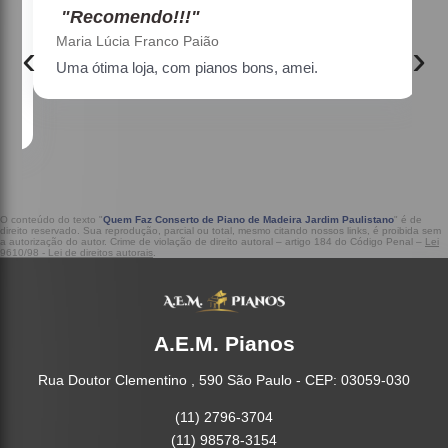
"Recomendo!!!"
Maria Lúcia Franco Paião
‹
›
Uma ótima loja, com pianos bons, amei.
a
O conteúdo do texto "
Quem Faz Conserto de Piano de Madeira Jardim Paulistano
" é de
direito reservado. Sua reprodução, parcial ou total, mesmo citando nossos links, é proibida sem
a autorização do autor. Crime de violação de direito autoral – artigo 184 do Código Penal –
Lei
9610/98 - Lei de direitos autorais
.
A.E.M. Pianos
Rua Doutor Clementino , 590 São Paulo - CEP: 03059-030
(11) 2796-3704
(11) 98578-3154