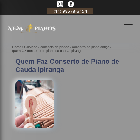
11)
2796-3704
(11)
98578-3154
(11)
98578-3150
Home
Serviços
conserto de pianos
conserto de piano antigo
quem faz conserto de piano de cauda Ipiranga
Quem Faz Conserto de Piano de
Cauda Ipiranga