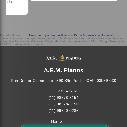
O conteúdo do texto "
Empresas Que Fazem Conserto Piano Armário Vila Romana
" é de
direito reservado. Sua reprodução, parcial ou total, mesmo citando nossos links, é proibida sem
a autorização do autor. Crime de violação de direito autoral – artigo 184 do Código Penal –
Lei
9610/98 - Lei de direitos autorais
.
A.E.M. Pianos
Rua Doutor Clementino , 590 São Paulo - CEP: 03059-030
(11) 2796-3704
(11) 98578-3154
(11) 98578-3150
(11) 99620-0286
Home