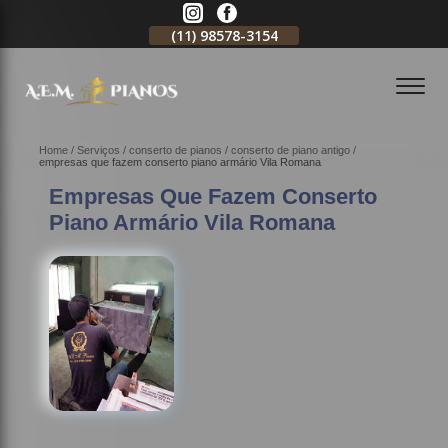
11)
2796-3704
(11)
98578-3154
(11)
98578-3150
Home
Serviços
conserto de pianos
conserto de piano antigo
empresas que fazem conserto piano armário Vila Romana
Empresas Que Fazem Conserto
Piano Armário Vila Romana