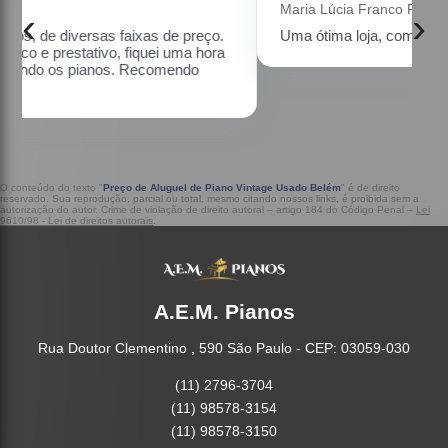
Maria Lúcia Franco Paião
‹
›
Uma ótima loja, com pianos bons, amei.
a
O conteúdo do texto "
Preço de Aluguel de Piano Vintage Usado Belém
" é de direito
reservado. Sua reprodução, parcial ou total, mesmo citando nossos links, é proibida sem a
autorização do autor. Crime de violação de direito autoral – artigo 184 do Código Penal –
Lei
9610/98 - Lei de direitos autorais
.
A.E.M. Pianos
Rua Doutor Clementino , 590 São Paulo - CEP: 03059-030
(11) 2796-3704
(11) 98578-3154
(11) 98578-3150