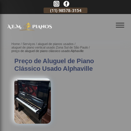
(11)
98578-3154
(11)
98578-3150
(11)
99620-028
Home
Serviços
aluguel de pianos usados
aluguel de piano vertical usado Zona Sul de São Paulo
preço de aluguel de piano clássico usado Alphaville
Preço de Aluguel de Piano
Clássico Usado Alphaville