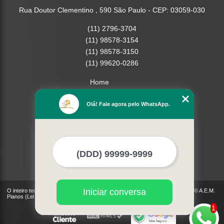
Rua Doutor Clementino , 590 São Paulo - CEP: 03059-030
(11) 2796-3704
(11) 98578-3154
(11) 98578-3150
(11) 99620-0286
Home
Empresa
Olá! Fale agora pelo WhatsApp.
Missão
Serviços
Contato
Mapa do site
Mais Serviços
Iniciar conversa
O inteiro teor deste site está sujeito à proteção de direitos autorais. Copyright© A.E.M.
Pianos (Lei 9610 de 19/02/1998)
1