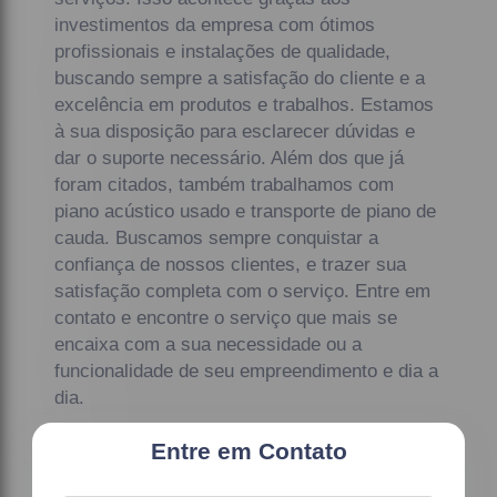
investimentos da empresa com ótimos
profissionais e instalações de qualidade,
buscando sempre a satisfação do cliente e a
excelência em produtos e trabalhos. Estamos
à sua disposição para esclarecer dúvidas e
dar o suporte necessário. Além dos que já
foram citados, também trabalhamos com
piano acústico usado e transporte de piano de
cauda. Buscamos sempre conquistar a
confiança de nossos clientes, e trazer sua
satisfação completa com o serviço. Entre em
contato e encontre o serviço que mais se
encaixa com a sua necessidade ou a
funcionalidade de seu empreendimento e dia a
dia.
Entre em Contato