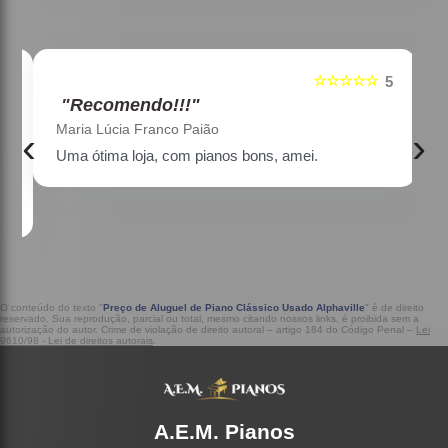
☆☆☆☆☆
5
5
"Recomendo!!!"
Maria Lúcia Franco Paião
‹
›
Uma ótima loja, com pianos bons, amei.
a
O conteúdo do texto "
Preço de Aluguel de Piano Clássico Usado Alphaville
" é de direito
reservado. Sua reprodução, parcial ou total, mesmo citando nossos links, é proibida sem a
autorização do autor. Crime de violação de direito autoral – artigo 184 do Código Penal –
Lei
9610/98 - Lei de direitos autorais
.
A.E.M. Pianos