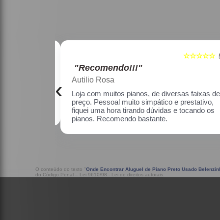
☆☆☆☆☆
☆☆☆☆☆
5
"Recomendo!!!"
Maria Lúcia Franco Paião
‹
as faixas de
Uma ótima loja, com pianos bons, amei.
estativo, fiquei
o os pianos.
O conteúdo do texto "
Onde Encontrar Aluguel de Piano Preto Usado Belenzin
do Código Penal –
Lei 9610/98 - Lei de direitos autorais
.