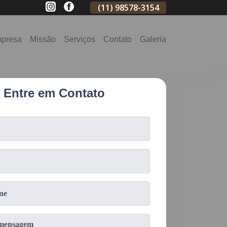
(11)
2796-3704
(11)
98578-3154
(11)
98578-31
presa
Missão
Serviços
Contato
Galeria
Entre em Contato