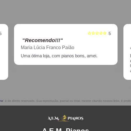
☆☆☆☆☆
5
5
"Recomendo!!!"
Aline Nagata
Excelente atendimento!! Enviei um piano para
descupinização, reparo e afinação em
02/2021, incluindo o transporte. Muito
atenciosos, prestam ótimo serviço!!
ho
" é de direito reservado. Sua reprodução, parcial ou total, mesmo citando nossos links, é proib
A.E.M. Pianos