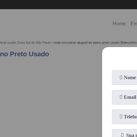
(11)
98578-3150
(11)
99620-0286
Home
Em
rtical usado Zona Sul de São Paulo
onde encontrar aluguel de piano preto usado Belenzinho
ano Preto Usado