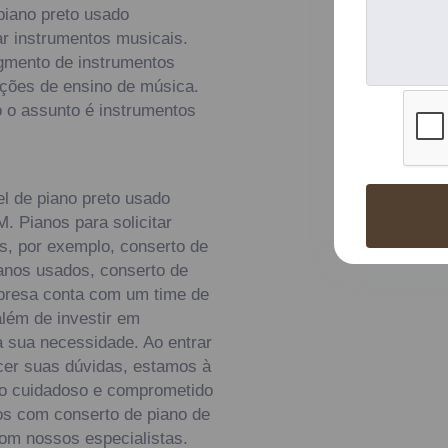
piano preto usado
ar instrumentos musicais.
egmento de instrumentos
uições de ensino de música.
o o assunto é instrumentos
l de piano preto usado
. Pianos para solicitar
s, por exemplo, conserto de
ianos usados, conserto de
mpresa conta com um time de
além de investir em
 sua necessidade. Ao entrar
cer suas dúvidas, estamos à
to cuidadoso e comprometido
s com conserto de piano de
com nossos especialistas.