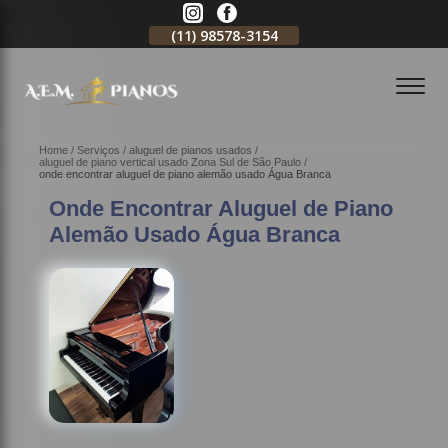
11)
2796-3704
(11)
98578-3154
(11)
98578-3150
Home
Serviços
aluguel de pianos usados
aluguel de piano vertical usado Zona Sul de São Paulo
onde encontrar aluguel de piano alemão usado Água Branca
Onde Encontrar Aluguel de Piano
Alemão Usado Água Branca