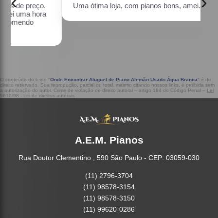
‹
›
Uma ótima loja, com pianos bons, amei.
a
O conteúdo do texto "
Onde Encontrar Aluguel de Piano Alemão Usado Água Branca
" é de
direito reservado. Sua reprodução, parcial ou total, mesmo citando nossos links, é proibida sem
a autorização do autor. Crime de violação de direito autoral – artigo 184 do Código Penal –
Lei
9610/98 - Lei de direitos autorais
.
A.E.M. Pianos
Rua Doutor Clementino , 590 São Paulo - CEP: 03059-030
(11) 2796-3704
(11) 98578-3154
(11) 98578-3150
(11) 99620-0286