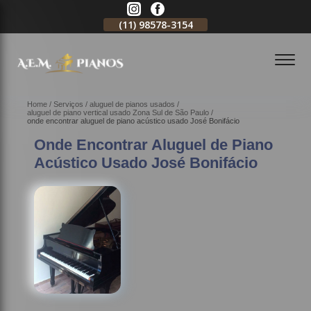
11)
2796-3704
(11)
98578-3154
(11)
98578-3150
Home
Serviços
aluguel de pianos usados
aluguel de piano vertical usado Zona Sul de São Paulo
onde encontrar aluguel de piano acústico usado José Bonifácio
Onde Encontrar Aluguel de Piano
Acústico Usado José Bonifácio