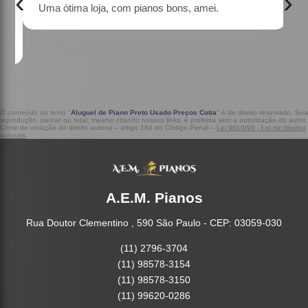
‹
›
Uma ótima loja, com pianos bons, amei.
a
O conteúdo do texto "
Aluguel de Piano Preto Usado Preços Cotia
" é de direito reservado. Sua
reprodução, parcial ou total, mesmo citando nossos links, é proibida sem a autorização do autor.
Crime de violação de direito autoral – artigo 184 do Código Penal –
Lei 9610/98 - Lei de direitos
autorais
.
A.E.M. Pianos
Rua Doutor Clementino , 590 São Paulo - CEP: 03059-030
(11) 2796-3704
(11) 98578-3154
(11) 98578-3150
(11) 99620-0286