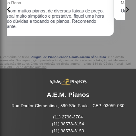
Maria Lúcia Franco Paião
‹
›
.
Uma ótima loja, com pianos bons, amei.
a
O conteúdo do texto "
Aluguel de Piano Grande Usado Jardim São Paulo
" é de direito
reservado. Sua reprodução, parcial ou total, mesmo citando nossos links, é proibida sem a
autorização do autor. Crime de violação de direito autoral – artigo 184 do Código Penal –
Lei
9610/98 - Lei de direitos autorais
.
A.E.M. Pianos
Rua Doutor Clementino , 590 São Paulo - CEP: 03059-030
(11) 2796-3704
(11) 98578-3154
(11) 98578-3150