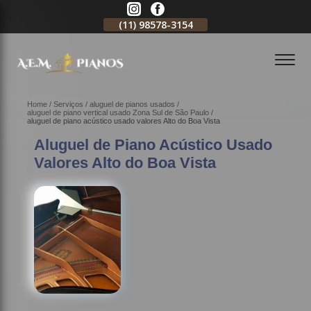
11)
2796-3704
(11)
98578-3154
(11)
98578-3150
Home
Serviços
aluguel de pianos usados
aluguel de piano vertical usado Zona Sul de São Paulo
aluguel de piano acústico usado valores Alto do Boa Vista
Aluguel de Piano Acústico Usado
Valores Alto do Boa Vista