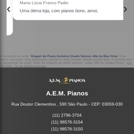
Maria Lúcia Franco Paião
‹
›
Uma ótima loja, com pianos bons, amei.
a
O conteúdo do texto "
Aluguel de Piano Acústico Usado Valores Alto do Boa Vista
" é de
direito reservado. Sua reprodução, parcial ou total, mesmo citando nossos links, é proibida sem
a autorização do autor. Crime de violação de direito autoral – artigo 184 do Código Penal –
Lei
9610/98 - Lei de direitos autorais
.
A.E.M. Pianos
Rua Doutor Clementino , 590 São Paulo - CEP: 03059-030
(11) 2796-3704
(11) 98578-3154
(11) 98578-3150