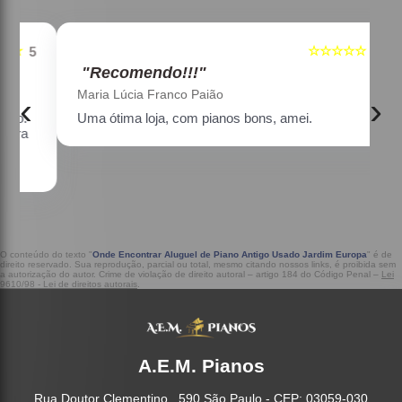
☆☆☆☆☆
5
5
"Recomendo!!!"
Maria Lúcia Franco Paião
‹
›
Uma ótima loja, com pianos bons, amei.
a
O conteúdo do texto "
Onde Encontrar Aluguel de Piano Antigo Usado Jardim Europa
" é de
direito reservado. Sua reprodução, parcial ou total, mesmo citando nossos links, é proibida sem
a autorização do autor. Crime de violação de direito autoral – artigo 184 do Código Penal –
Lei
9610/98 - Lei de direitos autorais
.
A.E.M. Pianos
Rua Doutor Clementino , 590 São Paulo - CEP: 03059-030