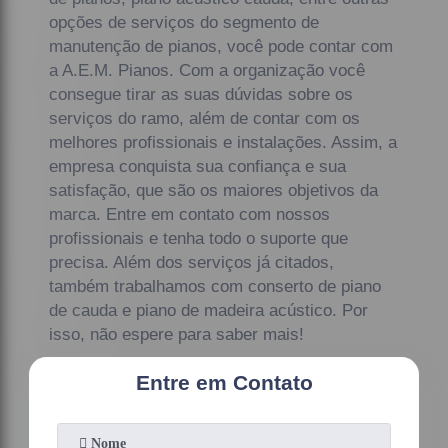
opções de serviços do segmento de
manutenção de pianos, você pode contar com
a A.E.M. Pianos. Com a organização você
consegue tirar as suas dúvidas sobre os
serviços do ramo, além de contar com os
melhores profissionais e instalações. Assim, a
empresa conquista sua confiança e sua
satisfação, que são os maiores objetivos da
marca. Entre em contato com nossos
profissionais e tenha todo o suporte que
precisa. Além dos serviços já citados,
também trabalhamos com conserto de piano
de cauda e piano de madeira acústico. Por
isso, não espere para saber mais!
Entre em Contato