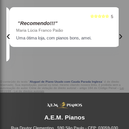
☆☆☆☆☆
5
5
"Recomendo!!!"
Maria Lúcia Franco Paião
‹
›
Uma ótima loja, com pianos bons, amei.
a
O conteúdo do texto "
Aluguel de Piano Usado com Cauda Parada Inglesa
" é de direito
reservado. Sua reprodução, parcial ou total, mesmo citando nossos links, é proibida sem a
autorização do autor. Crime de violação de direito autoral – artigo 184 do Código Penal –
Lei
9610/98 - Lei de direitos autorais
.
A.E.M. Pianos
Rua Doutor Clementino , 590 São Paulo - CEP: 03059-030