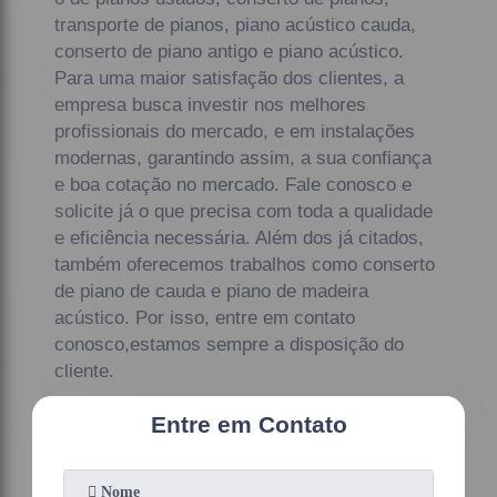
transporte de pianos, piano acústico cauda,
conserto de piano antigo e piano acústico.
Para uma maior satisfação dos clientes, a
empresa busca investir nos melhores
profissionais do mercado, e em instalações
modernas, garantindo assim, a sua confiança
e boa cotação no mercado. Fale conosco e
solicite já o que precisa com toda a qualidade
e eficiência necessária. Além dos já citados,
também oferecemos trabalhos como conserto
de piano de cauda e piano de madeira
acústico. Por isso, entre em contato
conosco,estamos sempre a disposição do
cliente.
Entre em Contato