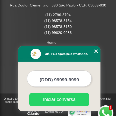
Rua Doutor Clementino , 590 São Paulo - CEP: 03059-030
(11) 2796-3704
(11) 98578-3154
(11) 98578-3150
(11) 99620-0286
Home
Empresa
Olá! Fale agora pelo WhatsApp.
Missão
Serviços
Contato
Mapa do site
Mais Serviços
Iniciar conversa
O inteiro teor deste site está sujeito à proteção de direitos autorais. Copyright© A.E.M.
Pianos (Lei 9610 de 19/02/1998)
1