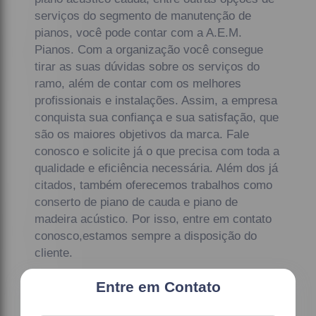
serviços do segmento de manutenção de
pianos, você pode contar com a A.E.M.
Pianos. Com a organização você consegue
tirar as suas dúvidas sobre os serviços do
ramo, além de contar com os melhores
profissionais e instalações. Assim, a empresa
conquista sua confiança e sua satisfação, que
são os maiores objetivos da marca. Fale
conosco e solicite já o que precisa com toda a
qualidade e eficiência necessária. Além dos já
citados, também oferecemos trabalhos como
conserto de piano de cauda e piano de
madeira acústico. Por isso, entre em contato
conosco,estamos sempre a disposição do
cliente.
Entre em Contato