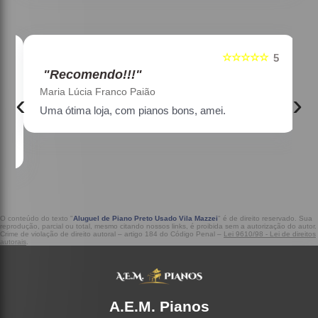
☆☆☆☆☆
5
5
"Recomendo!!!"
Maria Lúcia Franco Paião
‹
›
Uma ótima loja, com pianos bons, amei.
a
O conteúdo do texto "
Aluguel de Piano Preto Usado Vila Mazzei
" é de direito reservado. Sua
reprodução, parcial ou total, mesmo citando nossos links, é proibida sem a autorização do autor.
Crime de violação de direito autoral – artigo 184 do Código Penal –
Lei 9610/98 - Lei de direitos
autorais
.
A.E.M. Pianos