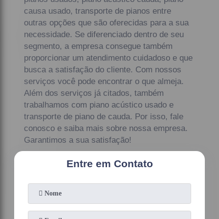
causa usado, transporte de pianos entre
outras opções que são oferecidas para a sua
necessidade. Se diferenciado dentro de seu
segmento, a empresa consegue também
proporcionar um atendimento cuidadoso e que
busca a satisfação do cliente. Com nossos
serviços você pode encontrar o que almeja.
Além dos serviços já citados, também
trabalhamos com piano acústico usado e
transporte de piano de cauda. Por isso, fale
conosco e saiba mais sobre nossa empresa.
Garantimos a sua satisfação!
Entre em Contato