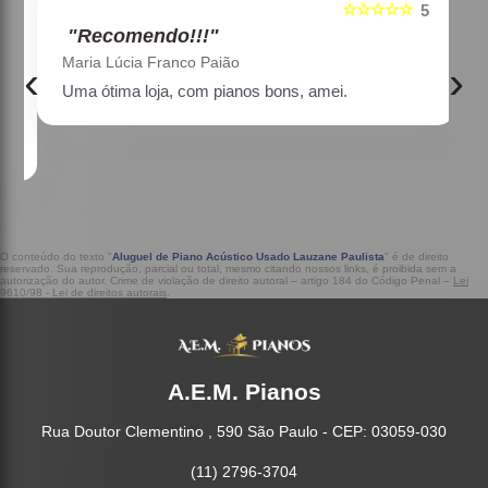
☆☆☆☆☆
5
5
"Recomendo!!!"
Maria Lúcia Franco Paião
‹
›
Uma ótima loja, com pianos bons, amei.
a
O conteúdo do texto "
Aluguel de Piano Acústico Usado Lauzane Paulista
" é de direito
reservado. Sua reprodução, parcial ou total, mesmo citando nossos links, é proibida sem a
autorização do autor. Crime de violação de direito autoral – artigo 184 do Código Penal –
Lei
9610/98 - Lei de direitos autorais
.
A.E.M. Pianos
Rua Doutor Clementino , 590 São Paulo - CEP: 03059-030
(11) 2796-3704