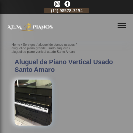
11)
2796-3704
(11)
98578-3154
(11)
98578-3150
Home
Serviços
aluguel de pianos usados
aluguel de piano grande usado Itaquera
aluguel de piano vertical usado Santo Amaro
Aluguel de Piano Vertical Usado
Santo Amaro