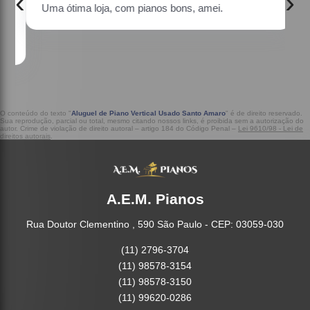
‹
›
Uma ótima loja, com pianos bons, amei.
a
O conteúdo do texto "
Aluguel de Piano Vertical Usado Santo Amaro
" é de direito reservado.
Sua reprodução, parcial ou total, mesmo citando nossos links, é proibida sem a autorização do
autor. Crime de violação de direito autoral – artigo 184 do Código Penal –
Lei 9610/98 - Lei de
direitos autorais
.
A.E.M. Pianos
Rua Doutor Clementino , 590 São Paulo - CEP: 03059-030
(11) 2796-3704
(11) 98578-3154
(11) 98578-3150
(11) 99620-0286