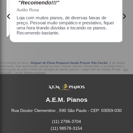
"Recomendo!!!"
Maria Lúcia Franco Paião
‹
›
reço.
Uma ótima loja, com pianos bons, amei.
 hora
o
O conteúdo do texto "
Aluguel de Piano Pequeno Usado Preços Vila Carrão
" é de direito
reservado. Sua reprodução, parcial ou total, mesmo citando nossos links, é proibida sem a
autorização do autor. Crime de violação de direito autoral – artigo 184 do Código Penal –
Lei
9610/98 - Lei de direitos autorais
.
A.E.M. Pianos
Rua Doutor Clementino , 590 São Paulo - CEP: 03059-030
(11) 2796-3704
(11) 98578-3154