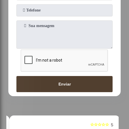
Enviar
☆☆
☆☆☆☆☆
5
5