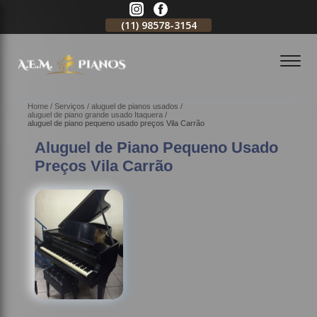
11)
2796-3704
(11)
98578-3154
(11)
98578-3150
Home
Serviços
aluguel de pianos usados
aluguel de piano grande usado Itaquera
aluguel de piano pequeno usado preços Vila Carrão
Aluguel de Piano Pequeno Usado
Preços Vila Carrão