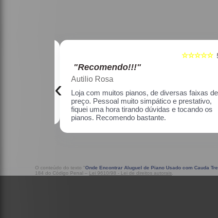
☆☆☆☆☆
☆☆☆☆☆
5
"Recomendo!!!"
Maria Lúcia Franco Paião
‹
as faixas de
Uma ótima loja, com pianos bons, amei.
restativo, fiquei
o os pianos.
O conteúdo do texto "
Onde Encontrar Aluguel de Piano Usado com Cauda T
184 do Código Penal –
Lei 9610/98 - Lei de direitos autorais
.