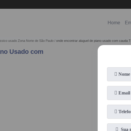
(11)
98578-3150
(11)
99620-0286
Home
Em
lássico usado Zona Norte de São Paulo
onde encontrar aluguel de piano usado com cauda
iano Usado com