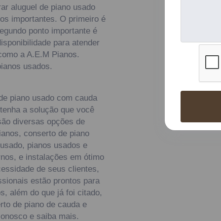
ar aluguel de piano usado
s importantes. O primeiro é
segundo ponto importante é
isponibilidade para atender
 como a A.E.M Pianos.
pianos usados.
 de piano usado com cauda
tenha a solução que você
são diversas opções de
ianos, conserto de piano
 usado, pianos usados e
os, e instalações em ótimo
essidade de seus clientes,
ssionais estão prontos para
 além do que já foi citado,
rto de piano de cauda e
 conosco e saiba mais.