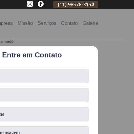
(11)
2796-3704
(11)
98578-3154
(11)
98578-31
presa
Missão
Serviços
Contato
Galeria
 Tremembé
Entre em Contato