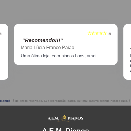
☆☆☆☆☆
5
5
"Recomendo!!!"
Aline Nagata
Excelente atendimento!! Enviei um piano para
descupinização, reparo e afinação em
02/2021, incluindo o transporte. Muito
atenciosos, prestam ótimo serviço!!
remembé
" é de direito reservado. Sua reprodução, parcial ou total, mesmo citando nossos links, é 
A.E.M. Pianos