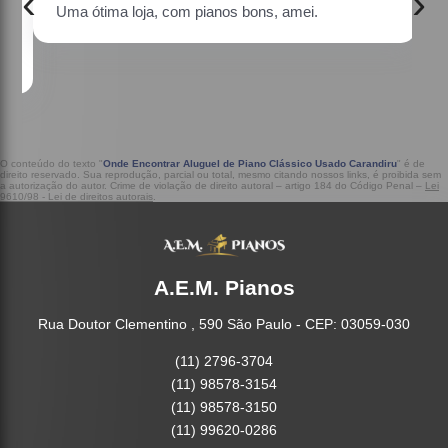
‹
›
Uma ótima loja, com pianos bons, amei.
a
O conteúdo do texto "
Onde Encontrar Aluguel de Piano Clássico Usado Carandiru
" é de
direito reservado. Sua reprodução, parcial ou total, mesmo citando nossos links, é proibida sem
a autorização do autor. Crime de violação de direito autoral – artigo 184 do Código Penal –
Lei
9610/98 - Lei de direitos autorais
.
A.E.M. Pianos
Rua Doutor Clementino , 590 São Paulo - CEP: 03059-030
(11) 2796-3704
(11) 98578-3154
(11) 98578-3150
(11) 99620-0286