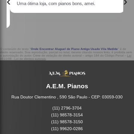
‹
›
Uma ótima loja, com pianos bons, amei.
a
O conteúdo do texto "
Onde Encontrar Aluguel de Piano Antigo Usado Vila Matilde
" é de
direito reservado. Sua reprodução, parcial ou total, mesmo citando nossos links, é proibida sem
a autorização do autor. Crime de violação de direito autoral – artigo 184 do Código Penal –
Lei
9610/98 - Lei de direitos autorais
.
A.E.M. Pianos
Rua Doutor Clementino , 590 São Paulo - CEP: 03059-030
(11) 2796-3704
(11) 98578-3154
(11) 98578-3150
(11) 99620-0286