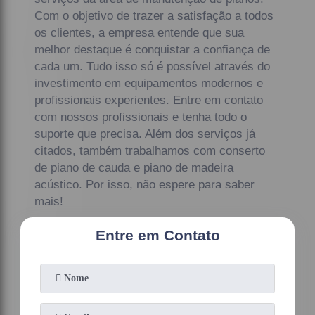
Com o objetivo de trazer a satisfação a todos
os clientes, a empresa entende que sua
melhor destaque é conquistar a confiança de
cada um. Tudo isso só é possível através do
investimento em equipamentos modernos e
profissionais experientes. Entre em contato
com nossos profissionais e tenha todo o
suporte que precisa. Além dos serviços já
citados, também trabalhamos com conserto
de piano de cauda e piano de madeira
acústico. Por isso, não espere para saber
mais!
Entre em Contato