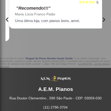
☆☆☆☆☆
5
5
"Recomendo!!!"
Maria Lúcia Franco Paião
‹
›
Uma ótima loja, com pianos bons, amei.
a
O conteúdo do texto "
Aluguel de Piano Alemão Usado Saúde
" é de direito reservado. Sua
reprodução, parcial ou total, mesmo citando nossos links, é proibida sem a autorização do autor.
Crime de violação de direito autoral – artigo 184 do Código Penal –
Lei 9610/98 - Lei de direitos
autorais
.
A.E.M. Pianos
Rua Doutor Clementino , 590 São Paulo - CEP: 03059-030
(11) 2796-3704