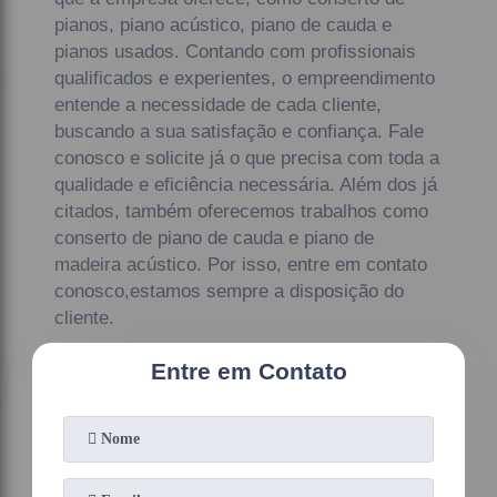
pianos, piano acústico, piano de cauda e
pianos usados. Contando com profissionais
qualificados e experientes, o empreendimento
entende a necessidade de cada cliente,
buscando a sua satisfação e confiança. Fale
conosco e solicite já o que precisa com toda a
qualidade e eficiência necessária. Além dos já
citados, também oferecemos trabalhos como
conserto de piano de cauda e piano de
madeira acústico. Por isso, entre em contato
conosco,estamos sempre a disposição do
cliente.
Entre em Contato