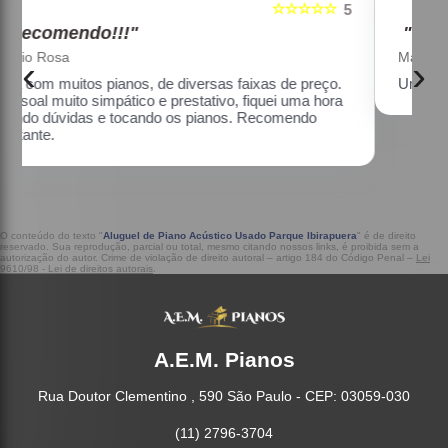
☆☆☆☆☆
5
5
"Recomendo!!!"
Maria Lúcia Franco Paião
‹
›
.
Uma ótima loja, com pianos bons, amei.
a
O conteúdo do texto "
Aluguel de Piano Acústico Usado Parque Ibirapuera
" é de direito
reservado. Sua reprodução, parcial ou total, mesmo citando nossos links, é proibida sem a
autorização do autor. Crime de violação de direito autoral – artigo 184 do Código Penal –
Lei
9610/98 - Lei de direitos autorais
.
A.E.M. Pianos
Rua Doutor Clementino , 590 São Paulo - CEP: 03059-030
(11) 2796-3704