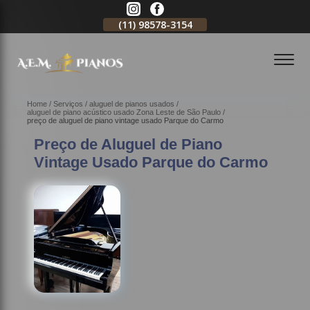
11)
2796-3704
(11)
98578-3154
(11)
98578-3150
Home
Serviços
aluguel de pianos usados
aluguel de piano acústico usado Zona Leste de São Paulo
preço de aluguel de piano vintage usado Parque do Carmo
Preço de Aluguel de Piano
Vintage Usado Parque do Carmo