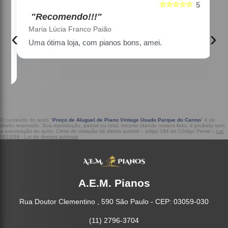
☆☆☆☆☆
5
5
"Recomendo!!!"
Maria Lúcia Franco Paião
‹
›
Uma ótima loja, com pianos bons, amei.
a
O conteúdo do texto "
Preço de Aluguel de Piano Vintage Usado Parque do Carmo
" é de
direito reservado. Sua reprodução, parcial ou total, mesmo citando nossos links, é proibida sem
a autorização do autor. Crime de violação de direito autoral – artigo 184 do Código Penal –
Lei
9610/98 - Lei de direitos autorais
.
A.E.M. Pianos
Rua Doutor Clementino , 590 São Paulo - CEP: 03059-030
(11) 2796-3704