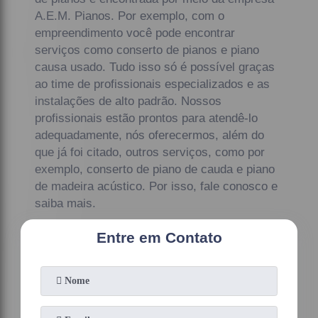
A.E.M. Pianos. Por exemplo, com o
empreendimento você pode encontrar
serviços como conserto de pianos e piano
causa usado. Tudo isso só é possível graças
ao time de profissionais especializados e as
instalações de alto padrão. Nossos
profissionais estão prontos para atendê-lo
adequadamente, nós oferecermos, além do
que já foi citado, outros serviços, como por
exemplo, conserto de piano de cauda e piano
de madeira acústico. Por isso, fale conosco e
saiba mais.
Entre em Contato