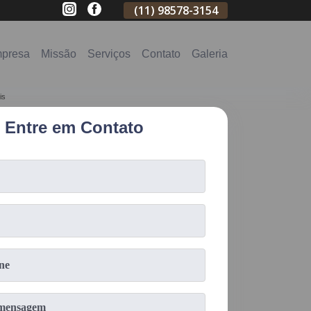
(11)
2796-3704
(11)
98578-3154
(11)
98578-31
presa
Missão
Serviços
Contato
Galeria
is
Entre em Contato