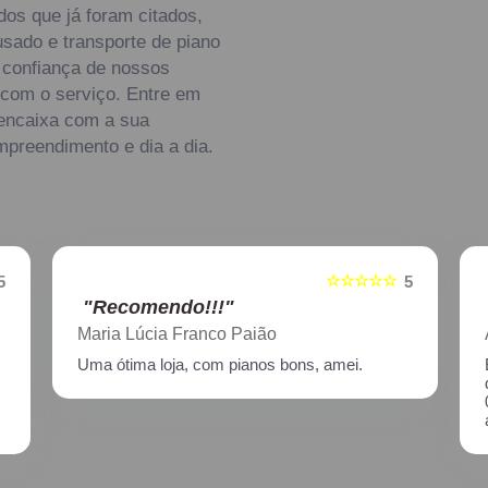
dos que já foram citados,
sado e transporte de piano
 confiança de nossos
a com o serviço. Entre em
 encaixa com a sua
mpreendimento e dia a dia.
☆☆☆☆☆
5
5
"Recomendo!!!"
Aline Nagata
Excelente atendimento!! Enviei um piano para
descupinização, reparo e afinação em
02/2021, incluindo o transporte. Muito
atenciosos, prestam ótimo serviço!!