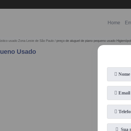
(11)
98578-3150
(11)
99620-0286
Home
Em
cústico usado Zona Leste de São Paulo
preço de aluguel de piano pequeno usado Higienópol
queno Usado