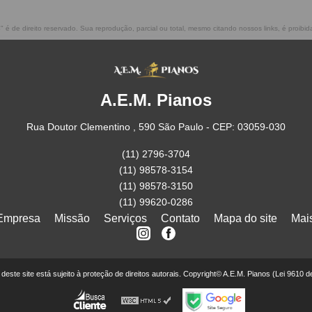
s
" é de direito reservado. Sua reprodução, parcial ou total, mesmo citando nossos links, é proibid
A.E.M. Pianos
Rua Doutor Clementino , 590 São Paulo - CEP: 03059-030
(11) 2796-3704
(11) 98578-3154
(11) 98578-3150
(11) 99620-0286
Empresa
Missão
Serviços
Contato
Mapa do site
Mai
r deste site está sujeito à proteção de direitos autorais. Copyright© A.E.M. Pianos (Lei 9610 