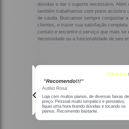
dúvidas e dar o suporte necessário. Além 
também trabalhamos com piano acústico u
de cauda. Buscamos sempre conquistar a
clientes, e trazer sua satisfação complet
contato e encontre o serviço que mais se
necessidade ou a funcionalidade de seu e
☆☆☆☆☆
☆☆☆☆☆
5
"Recomendo!!!"
Maria Lúcia Franco Paião
‹
as faixas de
Uma ótima loja, com pianos bons, amei.
restativo, fiquei
o os pianos.