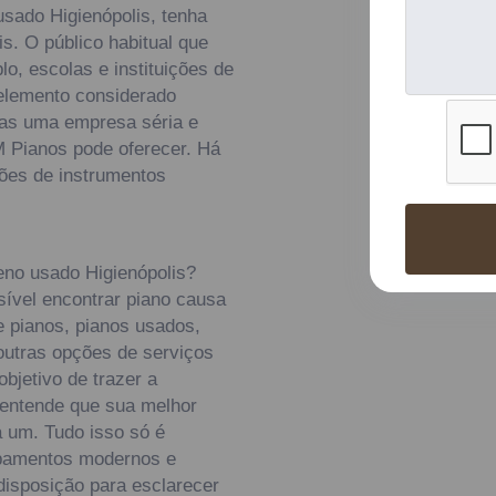
usado Higienópolis, tenha
s. O público habitual que
o, escolas e instituições de
elemento considerado
enas uma empresa séria e
 Pianos pode oferecer. Há
ões de instrumentos
eno usado Higienópolis?
sível encontrar piano causa
e pianos, pianos usados,
 outras opções de serviços
bjetivo de trazer a
 entende que sua melhor
a um. Tudo isso só é
ipamentos modernos e
disposição para esclarecer