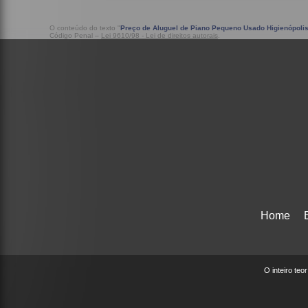
O conteúdo do texto "
Preço de Aluguel de Piano Pequeno Usado Higienópoli
Código Penal –
Lei 9610/98 - Lei de direitos autorais
.
Home
O inteiro teo