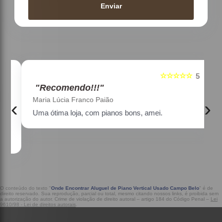
Enviar
☆☆☆☆☆
5
5
"Recomendo!!!"
Maria Lúcia Franco Paião
‹
›
Uma ótima loja, com pianos bons, amei.
a
O conteúdo do texto "
Onde Encontrar Aluguel de Piano Vertical Usado Campo Belo
" é de
direito reservado. Sua reprodução, parcial ou total, mesmo citando nossos links, é proibida sem
a autorização do autor. Crime de violação de direito autoral – artigo 184 do Código Penal –
Lei
9610/98 - Lei de direitos autorais
.