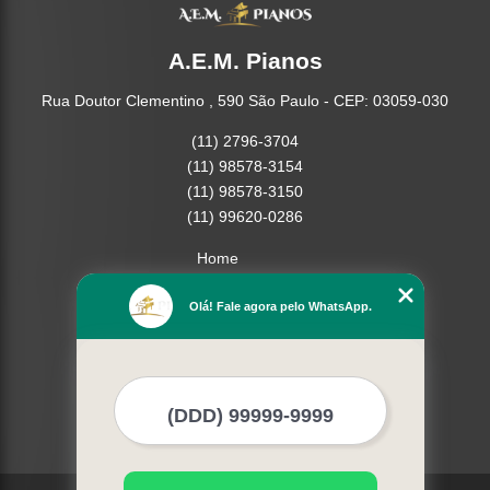
A.E.M. Pianos
Rua Doutor Clementino , 590 São Paulo - CEP: 03059-030
(11) 2796-3704
(11) 98578-3154
(11) 98578-3150
(11) 99620-0286
Home
Empresa
Olá! Fale agora pelo WhatsApp.
Missão
Serviços
Contato
Mapa do site
Mais Serviços