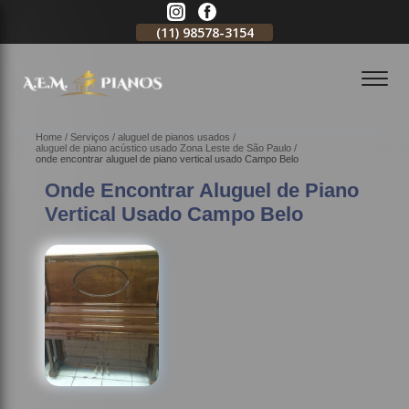
11)
2796-3704
(11)
98578-3154
(11)
98578-3150
Home
Serviços
aluguel de pianos usados
aluguel de piano acústico usado Zona Leste de São Paulo
onde encontrar aluguel de piano vertical usado Campo Belo
Onde Encontrar Aluguel de Piano
Vertical Usado Campo Belo