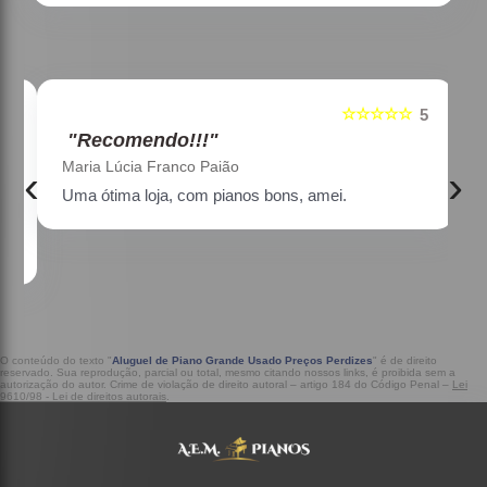
☆☆☆☆☆
5
5
"Recomendo!!!"
Maria Lúcia Franco Paião
‹
›
Uma ótima loja, com pianos bons, amei.
a
O conteúdo do texto "
Aluguel de Piano Grande Usado Preços Perdizes
" é de direito
reservado. Sua reprodução, parcial ou total, mesmo citando nossos links, é proibida sem a
autorização do autor. Crime de violação de direito autoral – artigo 184 do Código Penal –
Lei
9610/98 - Lei de direitos autorais
.