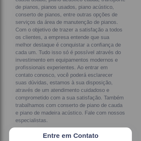
de pianos, pianos usados, piano acústico,
conserto de pianos, entre outras opções de
serviços da área de manutenção de pianos.
Com o objetivo de trazer a satisfação a todos
os clientes, a empresa entende que sua
melhor destaque é conquistar a confiança de
cada um. Tudo isso só é possível através do
investimento em equipamentos modernos e
profissionais experientes. Ao entrar em
contato conosco, você poderá esclarecer
suas dúvidas, estamos à sua disposição,
através de um atendimento cuidadoso e
comprometido com a sua satisfação. Também
trabalhamos com conserto de piano de cauda
e piano de madeira acústico. Fale com nossos
especialistas.
Entre em Contato