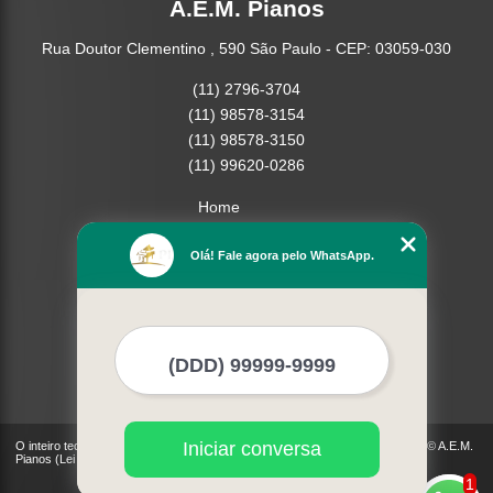
A.E.M. Pianos
Rua Doutor Clementino , 590 São Paulo - CEP: 03059-030
(11) 2796-3704
(11) 98578-3154
(11) 98578-3150
(11) 99620-0286
Home
Empresa
Olá! Fale agora pelo WhatsApp.
Missão
Serviços
Contato
Mapa do site
Mais Serviços
Iniciar conversa
O inteiro teor deste site está sujeito à proteção de direitos autorais. Copyright© A.E.M.
Pianos (Lei 9610 de 19/02/1998)
1