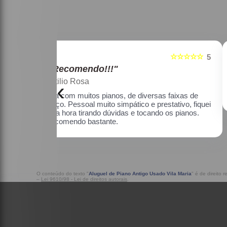
☆☆☆☆☆
☆☆☆☆☆
5
"Recomendo!!!"
Maria Lúcia Franco Paião
‹
as faixas de
Uma ótima loja, com pianos bons, amei.
estativo, fiquei
o os pianos.
O conteúdo do texto "
Aluguel de Piano Antigo Usado Vila Maria
" é de direito 
–
Lei 9610/98 - Lei de direitos autorais
.