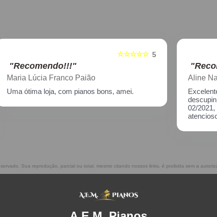
☆☆☆☆☆
5
5
"Recomendo!!!"
Aline Nagata
Excelente atendimento!! Enviei um piano para
descupinização, reparo e afinação em
02/2021, incluindo o transporte. Muito
atenciosos, prestam ótimo serviço!!
reservado. Sua reprodução, parcial ou total, mesmo citando nossos links, é proibida sem a autoriz
A.E.M. Pianos