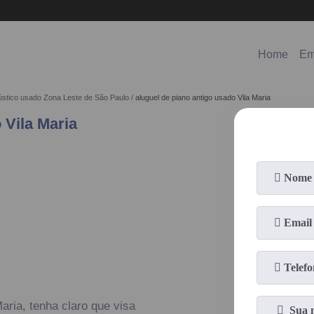
(11)
98578-3150
(11)
99620-0286
Home
Em
cústico usado Zona Leste de São Paulo
aluguel de piano antigo usado Vila Maria
 Vila Maria
aria, tenha claro que visa