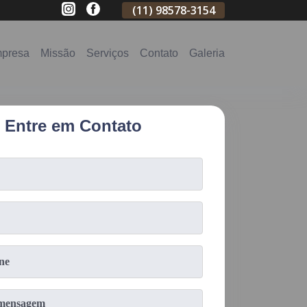
(11)
2796-3704
(11)
98578-3154
(11)
98578-31
presa
Missão
Serviços
Contato
Galeria
Entre em Contato