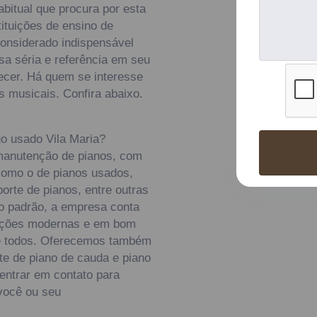
abitual que procura por esta
ituições de ensino de
onsiderado indispensável
sa séria e referência em seu
cer. Há quem se interesse
 musicais. Confira abaixo.
go usado Vila Maria?
manutenção de pianos, com
como o de pianos usados,
orte de pianos, entre outras
to padrão, a empresa conta
alações modernas e em bom
de todos. Oferecemos também
te de piano de cauda e piano
entrar em contato para
você ou seu