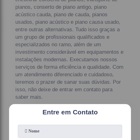
pianos, conserto de piano antigo, piano
acústico cauda, piano de cauda, pianos
usados, piano acústico e piano causa usado,
entre outras alternativas. Tudo isso graças a
um grupo de profissionais qualificados e
especializados no ramo, além de um
investimento considerável em equipamentos e
instalações modernas. Executamos nossos
serviços de forma eficiência e qualidade. Com
um atendimento diferenciado e cuidadoso,
teremos o prazer de sanar suas dúvidas. Por
isso, não deixe de entrar em contato para
saber mais.
Entre em Contato