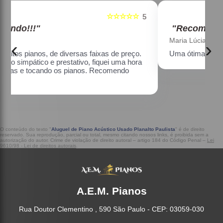
☆☆☆☆☆
5
5
"Recomendo!!!"
Maria Lúcia Franco Paião
‹
›
Uma ótima loja, com pianos bons, amei.
a
O conteúdo do texto "
Aluguel de Piano Acústico Usado Planalto Paulista
" é de direito
reservado. Sua reprodução, parcial ou total, mesmo citando nossos links, é proibida sem a
autorização do autor. Crime de violação de direito autoral – artigo 184 do Código Penal –
Lei
9610/98 - Lei de direitos autorais
.
A.E.M. Pianos
Rua Doutor Clementino , 590 São Paulo - CEP: 03059-030